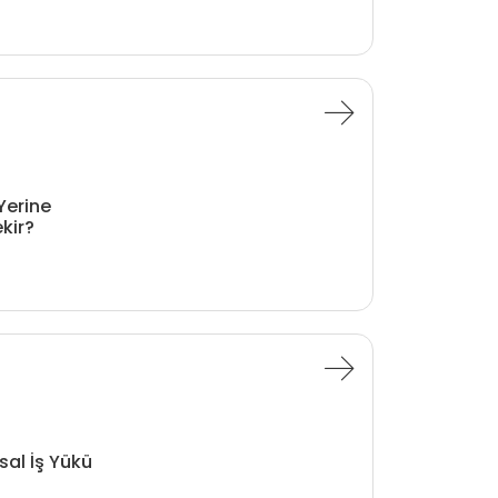
Yerine
kir?
sal İş Yükü