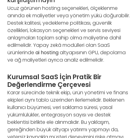
karşılaştırmayın
Ucuz görünen hosting seçenekleri, ölçeklenme
anında ek maliyetler veya yönetim yükü doğurabilir.
Destek kalitesi, yedekleme politikası, güvenlik
özellikleri, lokasyon seçenekleri ve servis seviyesi
anlaşmaları toplam sahip olma maliyetine dahil
edilmelidir. Yapay zekâ modülleri olan SaaS
ürünlerinde
ai hosting
altyapısının GPU, depolama
ve ağ maliyetleri ayrıca analiz edilmelidir.
Kurumsal SaaS İçin Pratik Bir
Değerlendirme Çerçevesi
Karar sürecinde teknik ekip, ürün yönetimi ve finans
ekipleri aynı tablo üzerinden ilerlemelidir. Beklenen
kullanıcı büyümesi, veri saklama süresi, yasal
yükümlülükler, entegrasyon sayısı ve destek
beklentisi birlikte ele alınmalıdır. Bu yaklaşım,
gereğinden büyük altyapı yatırımı yapmayı da,
yetersiz kaynakla müşteri deneyimini riske atmayı