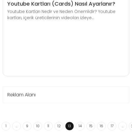
Youtube Kartları (Cards) Nasıl Ayarlanır?
Youtube Kartları Nedir ve Neden Önemlidir? Youtube
kartları, içerik üreticilerinin videoları izleye...
Reklam Alanı
1
…
9
10
11
12
13
14
15
16
17
…