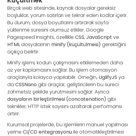
Küçültmek
Birçok web sitesinde, kaynak dosyalar gereksiz
boşluklar, yorum satırları ve tekrar eden kodlar içerir.
Bu durum, dosya boyutlarını artırarak sayfa
yüklenme süresini olumsuz etkiler. Google
Pagespeed Insights, özellikle
CSS
,
JavaScript
ve
HTML
dosyalarının
minify (küçültülmesi)
gerektiğini
açıkça belirtir.
Minify işlemi, kodun çalışmasını etkilemeden daha
az yer kaplamasını sağlar. Bu işlem otomasyon
araçlarıyla kolayca yapılabilir. Örneğin,
UglifyJS
ya
da
CSSNano
gibi araçlar, geliştiricilerin bu süreci
zahmetsiz şekilde yürütmesini sağlar. Ayrıca
dosyaların birleştirilmesi (concatenation)
gibi
teknikler, HTTP istek sayısını azaltarak performansı
artırır.
Kurumsal projelerde, bu işlemlerin manuel yapılması
yerine
CI/CD entegrasyonu
ile otomatikleştirilmesi