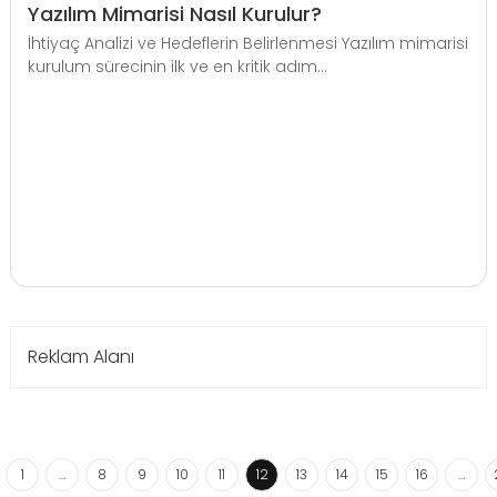
Yazılım Mimarisi Nasıl Kurulur?
İhtiyaç Analizi ve Hedeflerin Belirlenmesi Yazılım mimarisi
kurulum sürecinin ilk ve en kritik adım...
Reklam Alanı
1
…
8
9
10
11
12
13
14
15
16
…