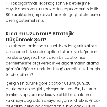
TikTok algoritması ilk birkaç saniyelik etkileşime
büyük önem verir. Bu noktada, caption’larınızda
ilk
80 karakterin
çarpıcı ve harekete geçirici olmasına
özen göstermelisiniz.
Kısa mı Uzun mu? Stratejik
Düşünmek Şart!
TikTok caption’larında uzunluk kadar
içerik kalitesi
de önemlidir. Kısa bir caption kullanıcıyı doğrudan
harekete geçirebilirken, uzun bir caption ise
derinlemesine bilgi verebilir ve
algoritmanın arama
görünürlüğüne
olumlu katkı sağlayabilir. Peki hangisi
tercih edilmeli?
İçeriğinizin türüne göre caption uzunluğunuzu
belirlemek en sağlıklı yaklaşımdır. Örneğin, bir ürün
tanıtımı yapıyorsanız
kısa ve etkili
bir açıklama,
kullanıcıyı doğrudan aksiyona yönlendirebilir. Ancak
bir eğitim içeriği paylaşıyorsanız,
bilgi odaklı uzun