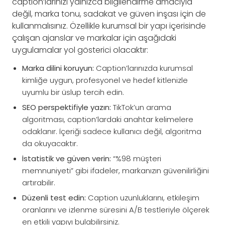
caption’larınızı yalnızca bilgilendirme amacıyla
değil, marka tonu, sadakat ve güven inşası için de
kullanmalısınız. Özellikle kurumsal bir yapı içerisinde
çalışan ajanslar ve markalar için aşağıdaki
uygulamalar yol gösterici olacaktır:
Marka dilini koruyun:
Caption’larınızda kurumsal
kimliğe uygun, profesyonel ve hedef kitlenizle
uyumlu bir üslup tercih edin.
SEO perspektifiyle yazın:
TikTok’un arama
algoritması, caption’lardaki anahtar kelimelere
odaklanır. İçeriği sadece kullanıcı değil, algoritma
da okuyacaktır.
İstatistik ve güven verin:
“%98 müşteri
memnuniyeti” gibi ifadeler, markanızın güvenilirliğini
artırabilir.
Düzenli test edin:
Caption uzunluklarını, etkileşim
oranlarını ve izlenme süresini A/B testleriyle ölçerek
en etkili yapıyı bulabilirsiniz.