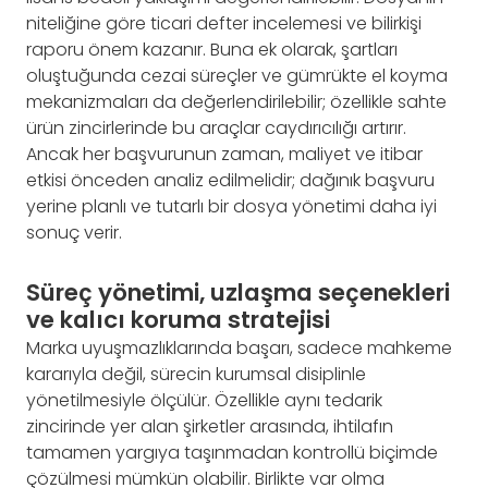
niteliğine göre ticari defter incelemesi ve bilirkişi
raporu önem kazanır. Buna ek olarak, şartları
oluştuğunda cezai süreçler ve gümrükte el koyma
mekanizmaları da değerlendirilebilir; özellikle sahte
ürün zincirlerinde bu araçlar caydırıcılığı artırır.
Ancak her başvurunun zaman, maliyet ve itibar
etkisi önceden analiz edilmelidir; dağınık başvuru
yerine planlı ve tutarlı bir dosya yönetimi daha iyi
sonuç verir.
Süreç yönetimi, uzlaşma seçenekleri
ve kalıcı koruma stratejisi
Marka uyuşmazlıklarında başarı, sadece mahkeme
kararıyla değil, sürecin kurumsal disiplinle
yönetilmesiyle ölçülür. Özellikle aynı tedarik
zincirinde yer alan şirketler arasında, ihtilafın
tamamen yargıya taşınmadan kontrollü biçimde
çözülmesi mümkün olabilir. Birlikte var olma