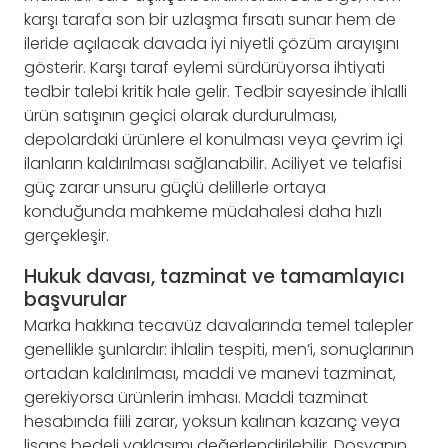
karşı tarafa son bir uzlaşma fırsatı sunar hem de
ileride açılacak davada iyi niyetli çözüm arayışını
gösterir. Karşı taraf eylemi sürdürüyorsa ihtiyati
tedbir talebi kritik hale gelir. Tedbir sayesinde ihlalli
ürün satışının geçici olarak durdurulması,
depolardaki ürünlere el konulması veya çevrim içi
ilanların kaldırılması sağlanabilir. Aciliyet ve telafisi
güç zarar unsuru güçlü delillerle ortaya
konduğunda mahkeme müdahalesi daha hızlı
gerçekleşir.
Hukuk davası, tazminat ve tamamlayıcı
başvurular
Marka hakkına tecavüz davalarında temel talepler
genellikle şunlardır: ihlalin tespiti, men’i, sonuçlarının
ortadan kaldırılması, maddi ve manevi tazminat,
gerekiyorsa ürünlerin imhası. Maddi tazminat
hesabında fiili zarar, yoksun kalınan kazanç veya
lisans bedeli yaklaşımı değerlendirilebilir. Dosyanın