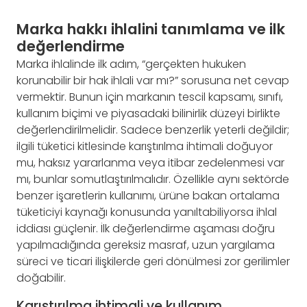
Marka hakkı ihlalini tanımlama ve ilk
değerlendirme
Marka ihlalinde ilk adım, “gerçekten hukuken
korunabilir bir hak ihlali var mı?” sorusuna net cevap
vermektir. Bunun için markanın tescil kapsamı, sınıfı,
kullanım biçimi ve piyasadaki bilinirlik düzeyi birlikte
değerlendirilmelidir. Sadece benzerlik yeterli değildir;
ilgili tüketici kitlesinde karıştırılma ihtimali doğuyor
mu, haksız yararlanma veya itibar zedelenmesi var
mı, bunlar somutlaştırılmalıdır. Özellikle aynı sektörde
benzer işaretlerin kullanımı, ürüne bakan ortalama
tüketiciyi kaynağı konusunda yanıltabiliyorsa ihlal
iddiası güçlenir. İlk değerlendirme aşaması doğru
yapılmadığında gereksiz masraf, uzun yargılama
süreci ve ticari ilişkilerde geri dönülmesi zor gerilimler
doğabilir.
Karıştırılma ihtimali ve kullanım