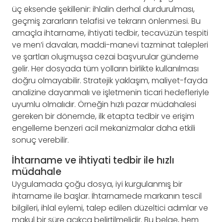
üç eksende şekillenir: ihlalin derhal durdurulması,
geçmiş zararların telafisi ve tekrarın önlenmesi. Bu
amaçla ihtarname, ihtiyati tedbir, tecavüzün tespiti
ve men’i davaları, maddi-manevi tazminat talepleri
ve şartları oluşmuşsa cezai başvurular gündeme
gelir. Her dosyada tüm yolların birlikte kullanılması
doğru olmayabilir. Stratejik yaklaşım, maliyet-fayda
analizine dayanmalı ve işletmenin ticari hedefleriyle
uyumlu olmalıdır. Örneğin hızlı pazar müdahalesi
gereken bir dönemde, ilk etapta tedbir ve erişim
engelleme benzeri acil mekanizmalar daha etkili
sonuç verebilir.
İhtarname ve ihtiyati tedbir ile hızlı
müdahale
Uygulamada çoğu dosya, iyi kurgulanmış bir
ihtarname ile başlar. İhtarnamede markanın tescil
bilgileri, ihlal eylemi, talep edilen düzeltici adımlar ve
makul bir süre açıkça belirtilmelidir. Bu belge, hem