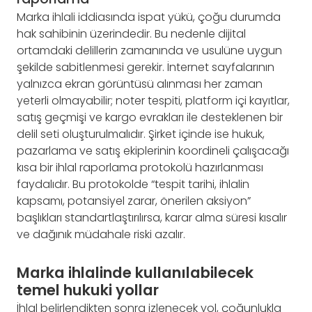
Marka ihlali iddiasında ispat yükü, çoğu durumda
hak sahibinin üzerindedir. Bu nedenle dijital
ortamdaki delillerin zamanında ve usulüne uygun
şekilde sabitlenmesi gerekir. İnternet sayfalarının
yalnızca ekran görüntüsü alınması her zaman
yeterli olmayabilir; noter tespiti, platform içi kayıtlar,
satış geçmişi ve kargo evrakları ile desteklenen bir
delil seti oluşturulmalıdır. Şirket içinde ise hukuk,
pazarlama ve satış ekiplerinin koordineli çalışacağı
kısa bir ihlal raporlama protokolü hazırlanması
faydalıdır. Bu protokolde “tespit tarihi, ihlalin
kapsamı, potansiyel zarar, önerilen aksiyon”
başlıkları standartlaştırılırsa, karar alma süresi kısalır
ve dağınık müdahale riski azalır.
Marka ihlalinde kullanılabilecek
temel hukuki yollar
İhlal belirlendikten sonra izlenecek yol, çoğunlukla