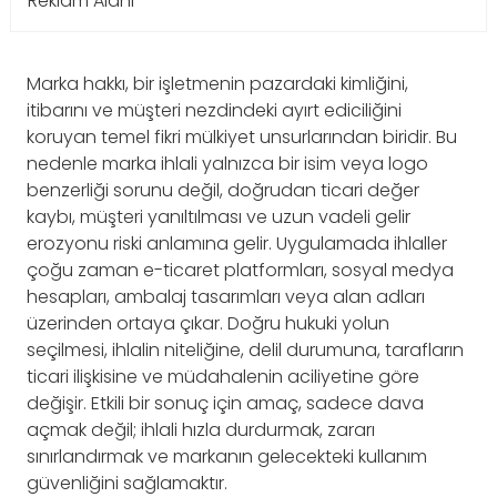
Reklam Alanı
Marka hakkı, bir işletmenin pazardaki kimliğini,
itibarını ve müşteri nezdindeki ayırt ediciliğini
koruyan temel fikri mülkiyet unsurlarından biridir. Bu
nedenle marka ihlali yalnızca bir isim veya logo
benzerliği sorunu değil, doğrudan ticari değer
kaybı, müşteri yanıltılması ve uzun vadeli gelir
erozyonu riski anlamına gelir. Uygulamada ihlaller
çoğu zaman e-ticaret platformları, sosyal medya
hesapları, ambalaj tasarımları veya alan adları
üzerinden ortaya çıkar. Doğru hukuki yolun
seçilmesi, ihlalin niteliğine, delil durumuna, tarafların
ticari ilişkisine ve müdahalenin aciliyetine göre
değişir. Etkili bir sonuç için amaç, sadece dava
açmak değil; ihlali hızla durdurmak, zararı
sınırlandırmak ve markanın gelecekteki kullanım
güvenliğini sağlamaktır.