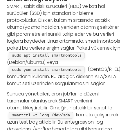
SMART, sabit disk sürücüleri (HDD) ve katı hal
sürücüleri (SSD) için standart bir izleme
protokolüdür. Diskler, kullanım sırasında sıcaklık,
okuma/yazma hataları, yeniden atanmış sektörler
gibi parametreleri sürekli takip eder ve bu verileri
loglara kaydeder. Linux ortamında, smartmontools
paketi bu verilere erişim sağlar. Paketi yüklemek için
sudo apt install smartmontools
(Debian/Ubuntu) veya
(CentOS/RHEL)
sudo yum install smartmontools
komutlarını kullanın. Bu araçlar, disklerin ATA/SATA
komut seti üzerinden sorgulanmasını sağlar.
Sunucu yöneticileri, cron job’lar ile düzenli
taramalar planlayarak SMART verilerini
otomatikleştirebilir. Örneğin, haftalık bir script ile
komutu çalıştırarak
smartctl -t long /dev/sda
uzun test başlatılabilir. Bu entegrasyon, log
dosyalarını /var/log/smartd.log gibi konumlara