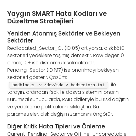
Yaygın SMART Hata Kodları ve
Düzeltme Stratejileri
Yeniden Atanmış Sektörler ve Bekleyen
Sektörler
Reallocated_Sector_Ct (ID 05) artıyorsa, disk kötü
sektörleri yedeklere taşımış demektir. Raw değeri 0
olmalı; 10+ ise disk ömrü kısalmaktadır.
Pending_Sector (ID 197) ise onarılmayı bekleyen
sektörleri gösterir. Çözüm:
ile
badblocks -v /dev/sda > badsectors.txt
tarayın, ardından fsck ile dosya sistemini onarın.
Kurumsal sunucularda, RAID dizileriyle bu riski dağıtın
ve yedekleme politikalarını sıkılaştırın. Bu
parametreler, disk değişim zamanını öngörür.
Diğer Kritik Hata Tipleri ve Önleme
Current_Pending_Sector ve Offline_Uncorrectable