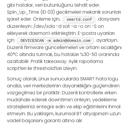
gibi hatalar, veri bütünlüğünü tehdit eder.
Spin_Up_Time (ID 03) gecikmeleri mekanik sorunları
işaret eder. Önleme için,
dosyasını
smartd.conf
düzenleyin: /dev/sda -d sat -a -o on -S on
ekleyerek daemon’ı etkinleştirin. E-posta uyarıları
için
ayarlayın.
DEVICESCAN -m 
admin@domain.com
Düzenli firmware güncellemeleri ve ortam sıcaklığını
40°C altında tutmak, bu hataları %30-50 oranında
azaltabilir. Pratik takeaway: Aylık raporlama
script’leri ile threshold’ları izleyin.
Sonuç olarak, Linux sunucularda SMART hata logu
analizi, veri merkezlerinin dayanıklılığını güçlendiren
vazgeçilmez bir pratiktir. Düzenli kontrollerle erken
müdahale ederek downtime’ı önleyin, yedekleme
stratejilerinizi entegre edin ve ekip eğitimlerini ihmal
etmeyin. Bu yaklaşım, kurumsal BT altyapınızın uzun
vadeli başarısını garanti altına alır.