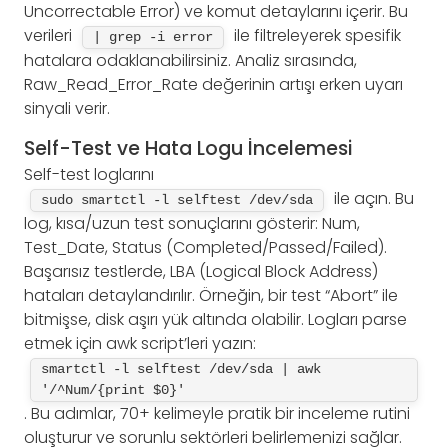
Uncorrectable Error) ve komut detaylarını içerir. Bu
verileri
ile filtreleyerek spesifik
| grep -i error
hatalara odaklanabilirsiniz. Analiz sırasında,
Raw_Read_Error_Rate değerinin artışı erken uyarı
sinyali verir.
Self-Test ve Hata Logu İncelemesi
Self-test loglarını
ile açın. Bu
sudo smartctl -l selftest /dev/sda
log, kısa/uzun test sonuçlarını gösterir: Num,
Test_Date, Status (Completed/Passed/Failed).
Başarısız testlerde, LBA (Logical Block Address)
hataları detaylandırılır. Örneğin, bir test “Abort” ile
bitmişse, disk aşırı yük altında olabilir. Logları parse
etmek için awk script’leri yazın:
smartctl -l selftest /dev/sda | awk 
'/^Num/{print $0}'
. Bu adımlar, 70+ kelimeyle pratik bir inceleme rutini
oluşturur ve sorunlu sektörleri belirlemenizi sağlar.