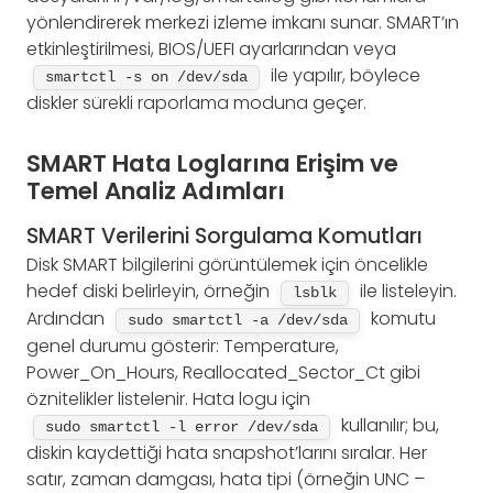
yönlendirerek merkezi izleme imkanı sunar. SMART’ın
etkinleştirilmesi, BIOS/UEFI ayarlarından veya
ile yapılır, böylece
smartctl -s on /dev/sda
diskler sürekli raporlama moduna geçer.
SMART Hata Loglarına Erişim ve
Temel Analiz Adımları
SMART Verilerini Sorgulama Komutları
Disk SMART bilgilerini görüntülemek için öncelikle
hedef diski belirleyin, örneğin
ile listeleyin.
lsblk
Ardından
komutu
sudo smartctl -a /dev/sda
genel durumu gösterir: Temperature,
Power_On_Hours, Reallocated_Sector_Ct gibi
öznitelikler listelenir. Hata logu için
kullanılır; bu,
sudo smartctl -l error /dev/sda
diskin kaydettiği hata snapshot’larını sıralar. Her
satır, zaman damgası, hata tipi (örneğin UNC –