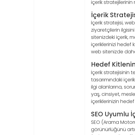
içerik stratejilerin
İçerik Stratej
İçerik stratejisi, we
ziyaretçilerin ilgis
sitenizdeki içerik, 
içeriklerinizi hedef 
web sitenizde daha 
Hedef Kitleni
İçerik stratejisinin
tasarımındaki içeri
ilgi alanlarına, sor
yaş, cinsiyet, mesle
içeriklerinizin hede
SEO Uyumlu İ
SEO (Arama Motoru
görünürlüğünü artırm