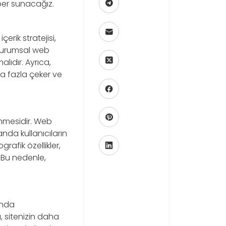
hber sunacağız.
çerik stratejisi,
. Kurumsal web
alıdır. Ayrıca,
aha fazla çeker ve
lenmesidir. Web
nda kullanıcıların
grafik özellikler,
. Bu nedenle,
ında
ı, sitenizin daha