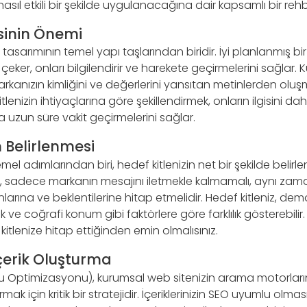
in nasıl etkili bir şekilde uygulanacağına dair kapsamlı bir re
isinin Önemi
b tasarımının temel yapı taşlarından biridir. İyi planlanmış bir i
ini çeker, onları bilgilendirir ve harekete geçirmelerini sağlar
markanızın kimliğini ve değerlerini yansıtan metinlerden oluşm
kitlenizin ihtiyaçlarına göre şekillendirmek, onların ilgisini d
uzun süre vakit geçirmelerini sağlar.
n Belirlenmesi
 temel adımlarından biri, hedef kitlenizin net bir şekilde belir
k, sadece markanın mesajını iletmekle kalmamalı, aynı zama
unlarına ve beklentilerine hitap etmelidir. Hedef kitleniz, demo
k ve coğrafi konum gibi faktörlere göre farklılık gösterebilir
f kitlenize hitap ettiğinden emin olmalısınız.
çerik Oluşturma
 Optimizasyonu), kurumsal web sitenizin arama motorlar
ak için kritik bir stratejidir. İçeriklerinizin SEO uyumlu olmas