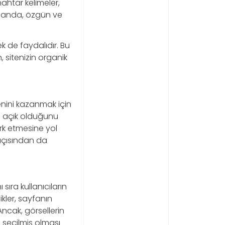
ahtar kelimeler,
zamanda, özgün ve
k de faydalıdır. Bu
 sitenizin organik
enini kazanmak için
re açık olduğunu
erk etmesine yol
 açısından da
sıra kullanıcıların
ikler, sayfanın
 Ancak, görsellerin
e seçilmiş olması