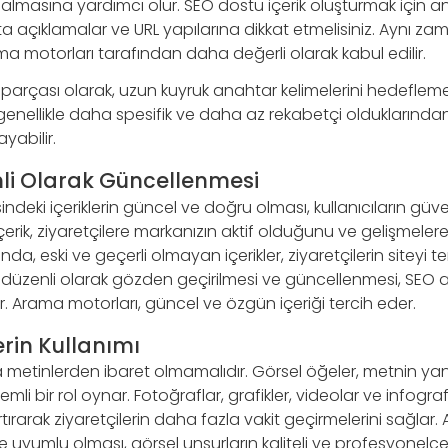
k almasına yardımcı olur. SEO dostu içerik oluşturmak için an
meta açıklamalar ve URL yapılarına dikkat etmelisiniz. Aynı 
arama motorları tarafından daha değerli olarak kabul edilir.
ir parçası olarak, uzun kuyruk anahtar kelimelerini hedefleme
genellikle daha spesifik ve daha az rekabetçi olduklarından,
ayabilir.
nli Olarak Güncellenmesi
ndeki içeriklerin güncel ve doğru olması, kullanıcıların güv
çerik, ziyaretçilere markanızın aktif olduğunu ve gelişmele
da, eski ve geçerli olmayan içerikler, ziyaretçilerin siteyi t
zin düzenli olarak gözden geçirilmesi ve güncellenmesi, SEO
r. Arama motorları, güncel ve özgün içeriği tercih eder.
erin Kullanımı
ca metinlerden ibaret olmamalıdır. Görsel öğeler, metnin yanı 
mli bir rol oynar. Fotoğraflar, grafikler, videolar ve infograf
artırarak ziyaretçilerin daha fazla vakit geçirmelerini sağlar.
le uyumlu olması, görsel unsurların kaliteli ve profesyonelc