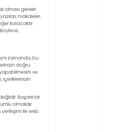
lı olması gerekir.
 yazıları, makaleler,
değer katacaktır.
 Böylece,
ir. Aynı zamanda, bu
lerinizin doğru
 yapabilmesini ve
içeriklerinizin
ğildir. Başarılı bir
yumlu olmalıdır.
A yerleşimi ile web