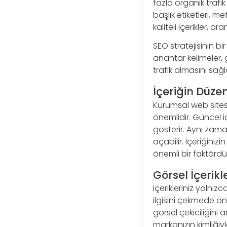
fazla organik trafi
başlık etiketleri, 
kaliteli içerikler, 
SEO stratejisinin b
anahtar kelimeler, 
trafik almasını sağl
İçeriğin Düze
Kurumsal web sitesi
önemlidir. Güncel i
gösterir. Aynı zaman
açabilir. İçeriğini
önemli bir faktördü
Görsel İçerikl
İçerikleriniz yalnız
ilgisini çekmede öne
görsel çekiciliğini 
markanızın kimliğiy