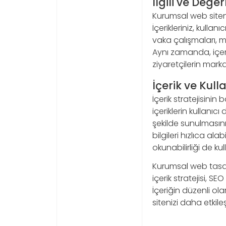
İlgili ve Değerl
Kurumsal web siteniz
İçerikleriniz, kullan
vaka çalışmaları, mü
Aynı zamanda, içerik
ziyaretçilerin mark
İçerik ve Kul
İçerik stratejisinin 
içeriklerin kullanıc
şekilde sunulmasını
bilgileri hızlıca al
okunabilirliği de ku
Kurumsal web tasarım
içerik stratejisi, S
İçeriğin düzenli ola
sitenizi daha etkileş