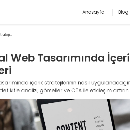
Anasayfa
Blog
teji...
l Web Tasarımında İçeri
eri
arımında içerik stratejilerinin nasıl uygulanacağın
ef kitle analizi, görseller ve CTA ile etkileşim artırın.