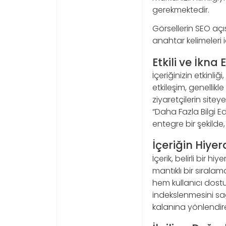
gerekmektedir.
Görsellerin SEO açıs
anahtar kelimeleri 
Etkili ve İkna
İçeriğinizin etkinli
etkileşim, genellikl
ziyaretçilerin sitey
“Daha Fazla Bilgi Ed
entegre bir şekilde, 
İçeriğin Hiye
İçerik, belirli bir 
mantıklı bir sırala
hem kullanıcı dost
indekslenmesini sağla
kalanına yönlendire