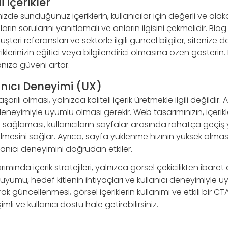
i İçerikler
de sunduğunuz içeriklerin, kullanıcılar için değerli ve alaka
ıcıların sorularını yanıtlamalı ve onların ilgisini çekmelidir. Blog
şteri referansları ve sektörle ilgili güncel bilgiler, sitenize 
lerinizin eğitici veya bilgilendirici olmasına özen gösterin.
anıza güveni artar.
lanıcı Deneyimi (UX)
başarılı olması, yalnızca kaliteli içerik üretmekle ilgili değild
ı deneyimiyle uyumlu olması gerekir. Web tasarımınızın, içerik
 sağlaması, kullanıcıların sayfalar arasında rahatça geçiş
abilmesini sağlar. Ayrıca, sayfa yüklenme hızının yüksek olması, 
llanıcı deneyimini doğrudan etkiler.
ında içerik stratejileri, yalnızca görsel çekicilikten ibaret de
EO uyumu, hedef kitlenin ihtiyaçları ve kullanıcı deneyimiyle u
rak güncellenmesi, görsel içeriklerin kullanımı ve etkili bir CT
imli ve kullanıcı dostu hale getirebilirsiniz.