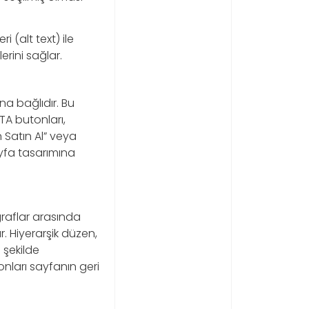
 (alt text) ile
rini sağlar.
una bağlıdır. Bu
CTA butonları,
n Satın Al” veya
sayfa tasarımına
agraflar arasında
r. Hiyerarşik düzen,
 şekilde
 onları sayfanın geri