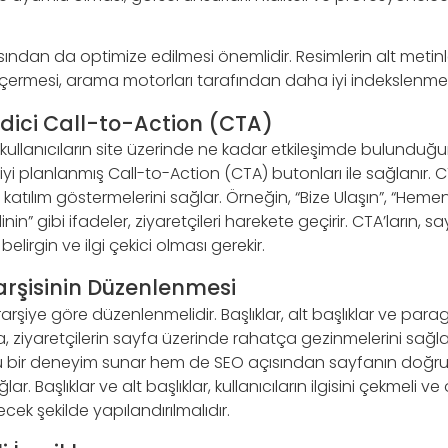
ından da optimize edilmesi önemlidir. Resimlerin alt metinleri
içermesi, arama motorları tarafından daha iyi indekslenmele
 Edici Call-to-Action (CTA)
ği, kullanıcıların site üzerinde ne kadar etkileşimde bulunduğ
e iyi planlanmış Call-to-Action (CTA) butonları ile sağlanır. 
e katılım göstermelerini sağlar. Örneğin, “Bize Ulaşın”, “Heme
inin” gibi ifadeler, ziyaretçileri harekete geçirir. CTA’ların, 
belirgin ve ilgi çekici olması gerekir.
rarşisinin Düzenlenmesi
hiyerarşiye göre düzenlenmelidir. Başlıklar, alt başlıklar ve par
ma, ziyaretçilerin sayfa üzerinde rahatça gezinmelerini sağla
u bir deneyim sunar hem de SEO açısından sayfanın doğru
r. Başlıklar ve alt başlıklar, kullanıcıların ilgisini çekmeli ve
cek şekilde yapılandırılmalıdır.