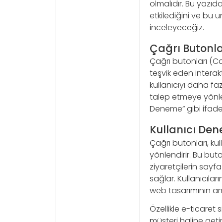
olmalıdır. Bu yazıd
etkilediğini ve bu un
inceleyeceğiz.
Çağrı Butonla
Çağrı butonları (Ca
teşvik eden interakt
kullanıcıyı daha fa
talep etmeye yönlen
Deneme” gibi ifadele
Kullanıcı Den
Çağrı butonları, ku
yönlendirir. Bu buto
ziyaretçilerin sayf
sağlar. Kullanıcıla
web tasarımının a
Özellikle e-ticaret s
müşteri haline geti