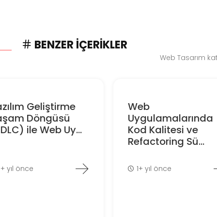
BENZER İÇERIKLER
Web Tasarım kate
zılım Geliştirme
Web
aşam Döngüsü
Uygulamalarında
DLC) ile Web Uy...
Kod Kalitesi ve
Refactoring Sü...
1+ yıl önce
1+ yıl önce