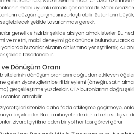
rnet kullanıcısı, web sitelerine mobil cihazlar üzerinden 
onlarının mobil uyumlu olması çok önemlidir. Mobil cihazla
butonların düzgün çalışmasını zorlaştırabilir. Butonların büyük, 
eçilebilecek şekilde tasarlanması gerekir.
ıcılar genellikle hızlı bir şekilde aksiyon almak isterler. Bu n
şimi ve metni, mobil deneyimi göz önünde bulundurularak op
iyonlarda butonlar ekranın alt kısmına yerleştirilerek, kulla
ek şekilde tasarlanabilir.
ı ve Dönüşüm Oranı
eb sitelerinin dönüşüm oranlarını doğrudan etkileyen öğel
ine gelen ziyaretçilerin belirli bir eylemi (örneğin, satın a
rma) gerçekleştirme yüzdesidir. CTA butonlarının doğru şek
 oranları artırabilir.
, ziyaretçileri sitenizle daha fazla etkileşime geçirmeye, onl
almaya teşvik eder. Bu da nihayetinde daha fazla satış ve
nlar, ziyaretçiyi ikna eden bir yol haritası görevi görür.