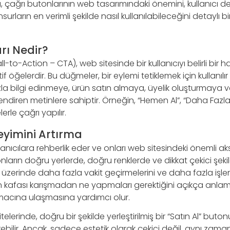
a, çağrı butonlarının web tasarımındaki önemini, kullanıcı de
surların en verimli şekilde nasıl kullanılabileceğini detaylı bi
rı Nedir?
ll-to-Action – CTA), web sitesinde bir kullanıcıyı belirli bi
if öğelerdir. Bu düğmeler, bir eylemi tetiklemek için kullanılır
zla bilgi edinmeye, ürün satın almaya, üyelik oluşturmaya v
diren metinlere sahiptir. Örneğin, “Hemen Al”, “Daha Fazla Bi
rle çağrı yapılır.
eyimini Artırma
llanıcılara rehberlik eder ve onları web sitesindeki önemli a
nların doğru yerlerde, doğru renklerde ve dikkat çekici şekild
a üzerinde daha fazla vakit geçirmelerini ve daha fazla işl
rın kafası karışmadan ne yapmaları gerektiğini açıkça anlam
macına ulaşmasına yardımcı olur.
itelerinde, doğru bir şekilde yerleştirilmiş bir “Satın Al” butonu
rebilir. Ancak, sadece estetik olarak çekici değil, aynı zama