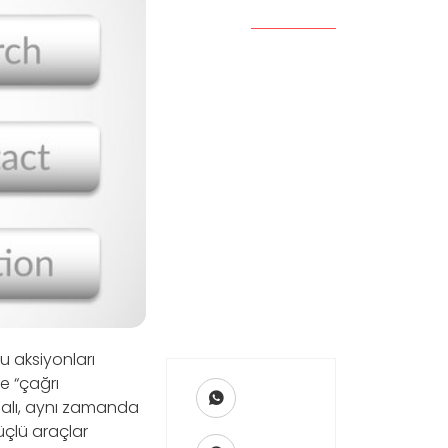
u aksiyonları
de “çağrı
malı, aynı zamanda
üçlü araçlar