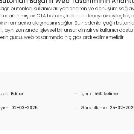
Butonları Başarılı Web Tasarımının Anahta
rı butonları, kullanıcıları yönlendiren ve dönüşüm sağlaya
yi tasarlanmış bir CTA butonu, kullanıcı deneyimini iyileştirir,
inin amacına ulaşmasını sağlar. Bu nedenle, çağrı butonlar
, aynı zamanda işlevsel bir unsur olmalı ve kullanıcı dostu
erin gücü, web tasarımında hiç göz ardı edilmemelidir.
zar:
Editör
İçerik:
560 kelime
ayım:
02-03-2025
Güncelleme:
25-02-202