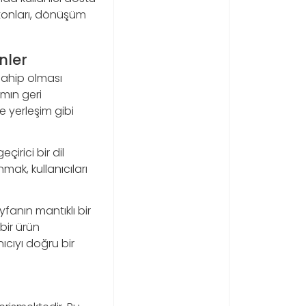
utonları, dönüşüm
nler
 sahip olması
ımın geri
e yerleşim gibi
irici bir dil
nmak, kullanıcıları
yfanın mantıklı bir
bir ürün
ıcıyı doğru bir