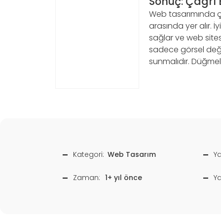
Sonuç: Çağrı 
Web tasarımında çağ
arasında yer alır. İ
sağlar ve web sites
sadece görsel değil
sunmalıdır. Düğmel
Kategori:
Web Tasarım
Ya
Zaman:
1+ yıl önce
Y