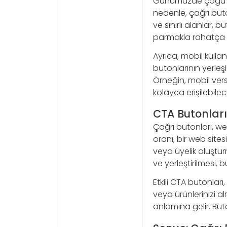
Günümüzde çoğu inte
nedenle, çağrı but
ve sınırlı alanlar, 
parmakla rahatça s
Ayrıca, mobil kullan
butonlarının yerle
Örneğin, mobil vers
kolayca erişilebilec
CTA Butonlar
Çağrı butonları, w
oranı, bir web sites
veya üyelik oluştu
ve yerleştirilmesi, bu
Etkili CTA butonları
veya ürünlerinizi 
anlamına gelir. Buto