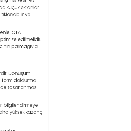
erişmektedir. Bu
rda küçük ekranlar
tıklanabilir ve
edenle, CTA
timize edilmelidir.
nıcının parmağıyla
erdir. Dönüşüm
lma, form doldurma
ilde tasarlanması
arı bilgilendirmeye
 daha yüksek kazanç