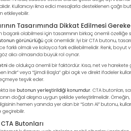
lıdır. Kullanıcıyı ikna edici mesajlarla desteklenen çağrı b
etkileyebilir.
rının Tasarımında Dikkat Edilmesi Gereke
 başarılı olabilmesi için tasarımının birkaç önemli özelliğe
utonun görünürlüğü
çok önemlidir. İyi bir CTA butonu, tasar
 farklı olmalı ve kolayca fark edilebilmelidir. Renk, boyut v
göz alıcı olmasında büyük rol oynar.
tni
de oldukça önemli bir faktördür. Kısa, net ve harekete geç
men İndir” veya “Şimdi Başla” gibi açık ve direkt ifadeler kulla
çmeye teşvik eder.
okta ise
butonun yerleştirildiği konumdur
. CTA butonları, sa
ının doğal akışına uygun şekilde yerleştirilmelidir. Örneğin, 
ilgisinin hemen yanında yer alan bir “Satın Al” butonu, kullan
eçirebilir.
 CTA Butonları