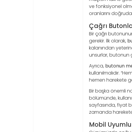
ve fonksiyonel olma
oranlarını doğrudan 
Çağrı Butonla
Bir çağrı butonunun
gerekir. İlk olarak,
b
kalanından yeterince
unsurlar, butonun 
Ayrıca,
butonun me
kullanılmalıdır. “He
hemen harekete ge
Bir başka önemli n
bölümünde, kullanıc
sayfasında, fiyat b
zamanda harekete g
Mobil Uyumlu