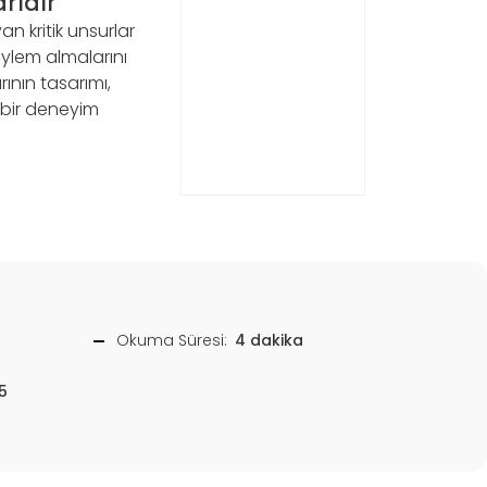
rıdır
n kritik unsurlar
 eylem almalarını
ının tasarımı,
 bir deneyim
Okuma Süresi:
4 dakika
5