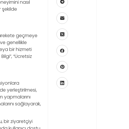
neyimini nasıl
r şekilde
r harekete geçmeye
 ve genellikle
eya bir hizmeti
lgi”, “Ücretsiz
ksiyonlara
e yerleştirilmesi,
em yapmalarını
alarını sağlayarak,
, bir ziyaretçiyi
nda kullanıcı dostu