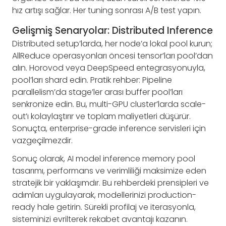
hız artışı sağlar. Her tuning sonrası A/B test yapın.
Gelişmiş Senaryolar: Distributed Inference
Distributed setup’larda, her node’a lokal pool kurun;
AllReduce operasyonları öncesi tensor’ları pool’dan
alın. Horovod veya DeepSpeed entegrasyonuyla,
pool’ları shard edin. Pratik rehber: Pipeline
parallelism’da stage’ler arası buffer pool’ları
senkronize edin. Bu, multi-GPU cluster’larda scale-
out’ı kolaylaştırır ve toplam maliyetleri düşürür.
Sonuçta, enterprise-grade inference servisleri için
vazgeçilmezdir.
Sonuç olarak, AI model inference memory pool
tasarımı, performans ve verimliliği maksimize eden
stratejik bir yaklaşımdır. Bu rehberdeki prensipleri ve
adımları uygulayarak, modellerinizi production-
ready hale getirin. Sürekli profilaj ve iterasyonla,
sisteminizi evrilterek rekabet avantajı kazanın.