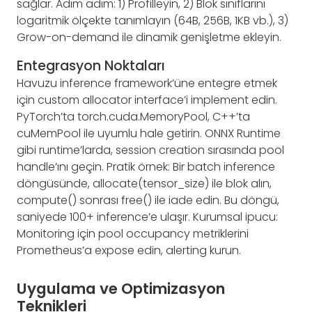
sağlar. Adım adım: 1) Profilleyin, 2) Blok sınıflarını
logaritmik ölçekte tanımlayın (64B, 256B, 1KB vb.), 3)
Grow-on-demand ile dinamik genişletme ekleyin.
Entegrasyon Noktaları
Havuzu inference framework’üne entegre etmek
için custom allocator interface’i implement edin.
PyTorch’ta torch.cuda.MemoryPool, C++’ta
cuMemPool ile uyumlu hale getirin. ONNX Runtime
gibi runtime’larda, session creation sırasında pool
handle’ını geçin. Pratik örnek: Bir batch inference
döngüsünde, allocate(tensor_size) ile blok alın,
compute() sonrası free() ile iade edin. Bu döngü,
saniyede 100+ inference’e ulaşır. Kurumsal ipucu:
Monitoring için pool occupancy metriklerini
Prometheus’a expose edin, alerting kurun.
Uygulama ve Optimizasyon
Teknikleri