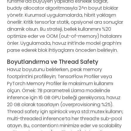
runtime’da büyüyen yapılarla esneklik sağlar,
buddy allocator algoritmasıyla 2^n boyut bloklar
yönetir. Kurumsal uygulamalarda, hibrit yaklaşım
önerilir: Kritik tensor’lar statik, opsiyonel ara sonuçlar
dinamik olsun. Bu strateji, bellek kullanımını %20
optimize eder ve OOM (out-of-memory) hatalarını
önler. Uygulamada, havuz init’inde model graph’ını
parse ederek blok ihtiyaçlarını önceden belirleyin.
Boyutlandırma ve Thread Safety
Havuz boyutunu belirlerken, peak memory
footprint’ini profilleyin; TensorFlow Profiler veya
PyTorch Memory Profiler ile maksimum kullanımı
ölçün. Örnek: 7B parametreli Llama modelinde
inference için 16 GB GPU belleği gerekiyorsa, havuz
20 GB olarak tasarlayın (overprovisioning %25).
Thread safety için spinlock veya std::mutex kullanın;
multi-threaded inference’ta her thread’e sub-pool
atayın. Bu, contention’ı minimize eder ve scalability