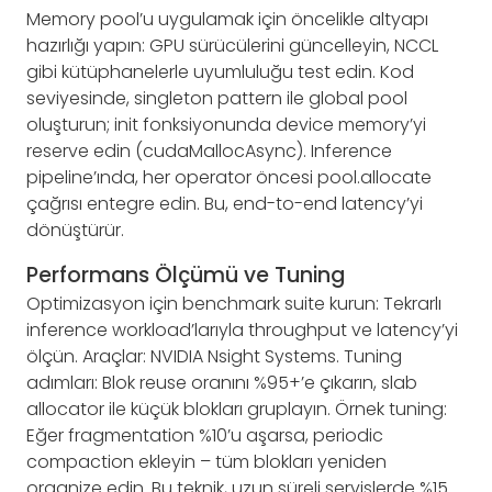
Memory pool’u uygulamak için öncelikle altyapı
hazırlığı yapın: GPU sürücülerini güncelleyin, NCCL
gibi kütüphanelerle uyumluluğu test edin. Kod
seviyesinde, singleton pattern ile global pool
oluşturun; init fonksiyonunda device memory’yi
reserve edin (cudaMallocAsync). Inference
pipeline’ında, her operator öncesi pool.allocate
çağrısı entegre edin. Bu, end-to-end latency’yi
dönüştürür.
Performans Ölçümü ve Tuning
Optimizasyon için benchmark suite kurun: Tekrarlı
inference workload’larıyla throughput ve latency’yi
ölçün. Araçlar: NVIDIA Nsight Systems. Tuning
adımları: Blok reuse oranını %95+’e çıkarın, slab
allocator ile küçük blokları gruplayın. Örnek tuning:
Eğer fragmentation %10’u aşarsa, periodic
compaction ekleyin – tüm blokları yeniden
organize edin. Bu teknik, uzun süreli servislerde %15