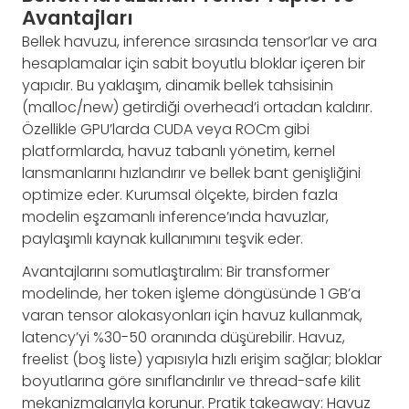
Avantajları
Bellek havuzu, inference sırasında tensor’lar ve ara
hesaplamalar için sabit boyutlu bloklar içeren bir
yapıdır. Bu yaklaşım, dinamik bellek tahsisinin
(malloc/new) getirdiği overhead’i ortadan kaldırır.
Özellikle GPU’larda CUDA veya ROCm gibi
platformlarda, havuz tabanlı yönetim, kernel
lansmanlarını hızlandırır ve bellek bant genişliğini
optimize eder. Kurumsal ölçekte, birden fazla
modelin eşzamanlı inference’ında havuzlar,
paylaşımlı kaynak kullanımını teşvik eder.
Avantajlarını somutlaştıralım: Bir transformer
modelinde, her token işleme döngüsünde 1 GB’a
varan tensor alokasyonları için havuz kullanmak,
latency’yi %30-50 oranında düşürebilir. Havuz,
freelist (boş liste) yapısıyla hızlı erişim sağlar; bloklar
boyutlarına göre sınıflandırılır ve thread-safe kilit
mekanizmalarıyla korunur. Pratik takeaway: Havuz