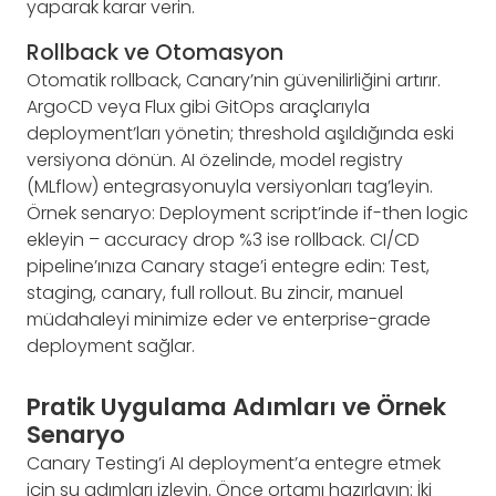
yaparak karar verin.
Rollback ve Otomasyon
Otomatik rollback, Canary’nin güvenilirliğini artırır.
ArgoCD veya Flux gibi GitOps araçlarıyla
deployment’ları yönetin; threshold aşıldığında eski
versiyona dönün. AI özelinde, model registry
(MLflow) entegrasyonuyla versiyonları tag’leyin.
Örnek senaryo: Deployment script’inde if-then logic
ekleyin – accuracy drop %3 ise rollback. CI/CD
pipeline’ınıza Canary stage’i entegre edin: Test,
staging, canary, full rollout. Bu zincir, manuel
müdahaleyi minimize eder ve enterprise-grade
deployment sağlar.
Pratik Uygulama Adımları ve Örnek
Senaryo
Canary Testing’i AI deployment’a entegre etmek
için şu adımları izleyin. Önce ortamı hazırlayın: İki