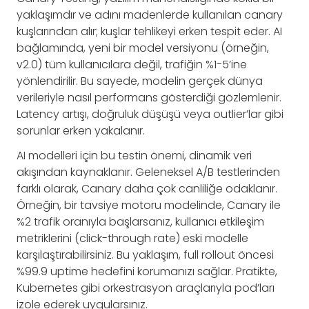
yaklaşımdır ve adını madenlerde kullanılan canary
kuşlarından alır; kuşlar tehlikeyi erken tespit eder. AI
bağlamında, yeni bir model versiyonu (örneğin,
v2.0) tüm kullanıcılara değil, trafiğin %1-5’ine
yönlendirilir. Bu sayede, modelin gerçek dünya
verileriyle nasıl performans gösterdiği gözlemlenir.
Latency artışı, doğruluk düşüşü veya outlier’lar gibi
sorunlar erken yakalanır.
AI modelleri için bu testin önemi, dinamik veri
akışından kaynaklanır. Geleneksel A/B testlerinden
farklı olarak, Canary daha çok canliliğe odaklanır.
Örneğin, bir tavsiye motoru modelinde, Canary ile
%2 trafik oranıyla başlarsanız, kullanıcı etkileşim
metriklerini (click-through rate) eski modelle
karşılaştırabilirsiniz. Bu yaklaşım, full rollout öncesi
%99.9 uptime hedefini korumanızı sağlar. Pratikte,
Kubernetes gibi orkestrasyon araçlarıyla pod’ları
izole ederek uygularsınız.