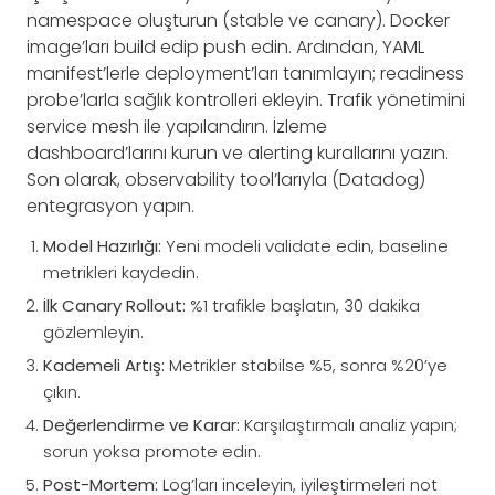
namespace oluşturun (stable ve canary). Docker
image’ları build edip push edin. Ardından, YAML
manifest’lerle deployment’ları tanımlayın; readiness
probe’larla sağlık kontrolleri ekleyin. Trafik yönetimini
service mesh ile yapılandırın. İzleme
dashboard’larını kurun ve alerting kurallarını yazın.
Son olarak, observability tool’larıyla (Datadog)
entegrasyon yapın.
Model Hazırlığı:
Yeni modeli validate edin, baseline
metrikleri kaydedin.
İlk Canary Rollout:
%1 trafikle başlatın, 30 dakika
gözlemleyin.
Kademeli Artış:
Metrikler stabilse %5, sonra %20’ye
çıkın.
Değerlendirme ve Karar:
Karşılaştırmalı analiz yapın;
sorun yoksa promote edin.
Post-Mortem:
Log’ları inceleyin, iyileştirmeleri not