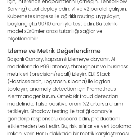
için, inference endpoint’lerini (örneğin, TensorFlow
Serving) dual deploy edin: v1 ve v2 paralel çalışsın.
Kubernetes Ingress ile ağırlıklı routing uygulayın;
başlangıçta 90/10 oranıyla test edin. Bu teknik,
model sürümler arası tutarlılığı sağlar ve
ölçeklenebilir.
İzleme ve Metrik Değerlendirme
Başarılı Canary, kapsamlı izlemeye dayanır. AI
modellerinde P99 latency, throughput ve business
metrikleri (precision/recall) izleyin. ELK Stack
(Elasticsearch, Logstash, Kibana) ile log’ları
toplayın; anomaly detection için Prometheus
Alertmanager kurun. Örnek: Bir fraud detection
modelinde, false positive oranı %2 artarsa alarm
tetikleyin. Shadow testing ile trafiği canary’e
gönderip response’u discard edin, production’ı
etkilemeden test edin. Bu, riski sıfırlar ve veri toplama
imkanı verir. Her 5 dakikada bir metrik karşılaştırması